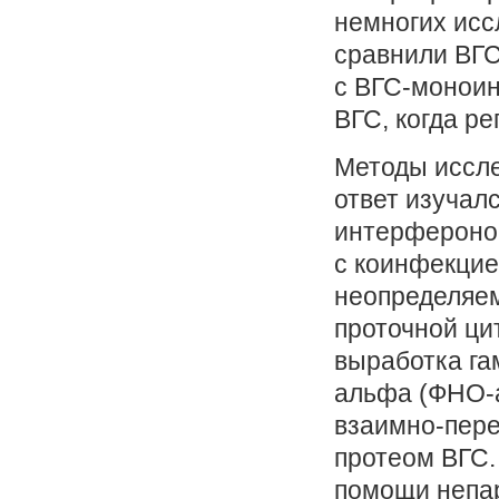
немногих исс
сравнили ВГС
с ВГС-моноин
ВГС, когда р
Методы иссле
ответ изучал
интерфероном
с коинфекци
неопределяем
проточной ци
выработка га
альфа (ФНО-а
взаимно-пер
протеом ВГС.
помощи непар