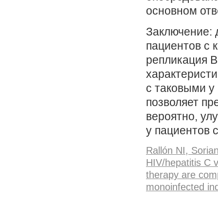
основном отв
Заключение: 
пациентов с 
репликация В
характеристи
с таковыми у
позволяет пр
вероятно, ул
у пациентов 
Rallón NI, Soria
HIV/hepatitis C v
therapy are comp
monoinfected in