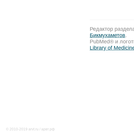
Редактор раздел
Бикмухаметов
.
PubMed® и лого
Library of Medicin
Тематические ресурсы
О проекте
Редакция
Карта сайта
Соглашение об использовании
Свидетельство о регистрации СМИ Эл № ФС77-46891
© 2010-2019 arvt.ru / арвт.рф