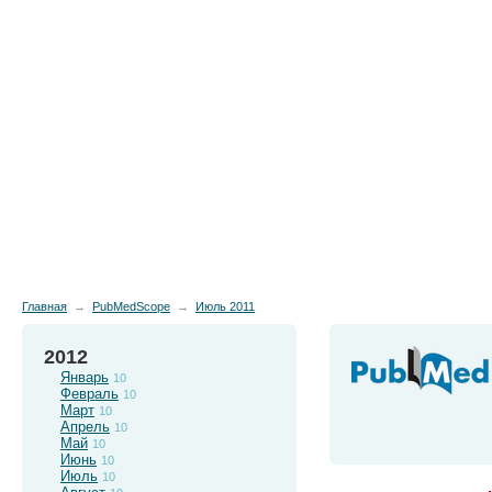
Новости
Препараты
Лечение
Химиопр
Главная
→
PubMedScope
→
Июль 2011
2012
Январь
10
Февраль
10
Март
10
Апрель
10
Май
10
Июнь
10
Июль
10