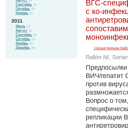
Август
ВГС-специф
10
Сентябрь
10
Октябрь
с ко-инфек
10
Ноябрь
10
антиретров
2011
Июль
сопоставим
10
Август
10
Сентябрь
моноинфек
10
Октябрь
10
Ноябрь
10
Декабрь
10
J Acquir Immune Defi
Rallón NI, Soria
Предпосылки 
ВИЧ/гепатит 
против вируса
размножается
Вопрос о том
специфически
репликации В
антиретровир