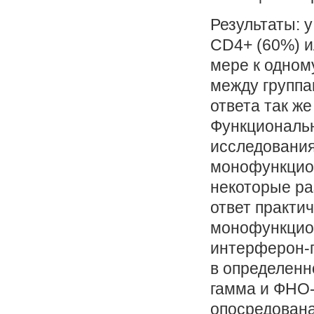
Результаты: 
CD4+ (60%) и
мере к одном
между группа
ответа так ж
Функциональн
исследования
монофункцион
некоторые ра
ответ практи
монофункцио
интерферон-г
в определенн
гамма и ФНО-
опосредована