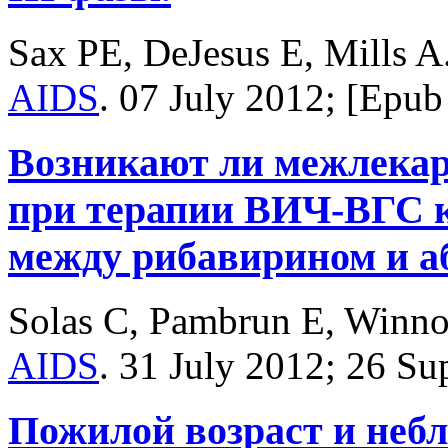
Sax PE, DeJesus E, Mills A.
AIDS
.
07 July 2012;
[Epub 
Возникают ли межлекар
при терапии ВИЧ-ВГС 
между рибавирином и а
Solas C, Pambrun E, Winno
AIDS
.
31 July 2012;
26 Sup
Пожилой возраст и неб