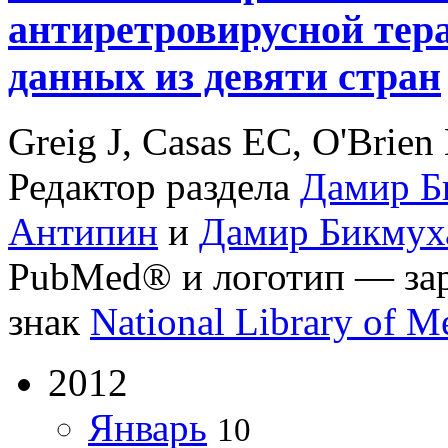
антиретровирусной тер
данных из девяти стран
Greig J, Casas EC, O'Brien 
Редактор раздела
Дамир Б
Антипин
и
Дамир Бикмух
PubMed® и логотип
— за
знак
National Library of M
2012
Январь
10