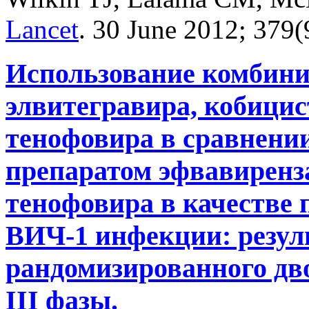
Lancet
.
30 June 2012;
379(
Использование комбини
элвитегравира, кобицис
тенофовира в сравнени
препаратом эфвавиренз
тенофовира в качестве 
ВИЧ-1 инфекции: резул
рандомизированного дво
III фазы.