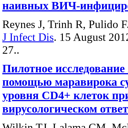
наивных ВИЧ-инфициро
Reynes J, Trinh R, Pulido F
J Infect Dis
.
15 August 201
27..
Пилотное исследование
помощью маравирока с
уровня CD4+ клеток пр
вирусологическом ответ
Wilkin TJ, Lalama CM, McK