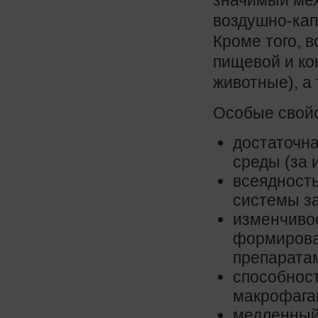
воздушно-кап
Кроме того, 
пищевой и ко
животные), а
Особые свой
достаточн
среды (за 
всеядность
системы за
изменчивос
формирова
препарата
способнос
макрофага
медленный 