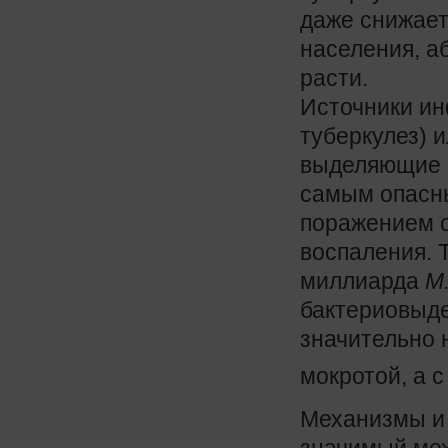
даже снижает
населения, а
расти.
Источники ин
туберкулез) 
выделяющие 
самым опасн
поражением о
воспаления. 
миллиарда
М.
бактериовыд
значительно 
мокротой, а 
Механизмы и 
значимый мех