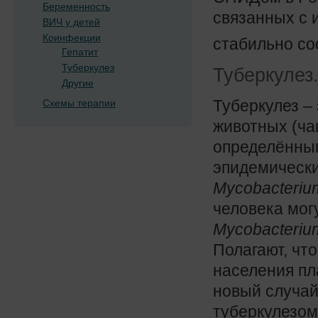
Беременность
связанных с 
ВИЧ у детей
Коинфекции
стабильно со
Гепатит
Туберкулез
Туберкулез
Другие
Туберкулез –
Схемы терапии
животных (ча
определённы
эпидемически
Mycobacterium
человека мог
Mycobacteriu
Полагают, чт
населения пл
новый случай
туберкулезом