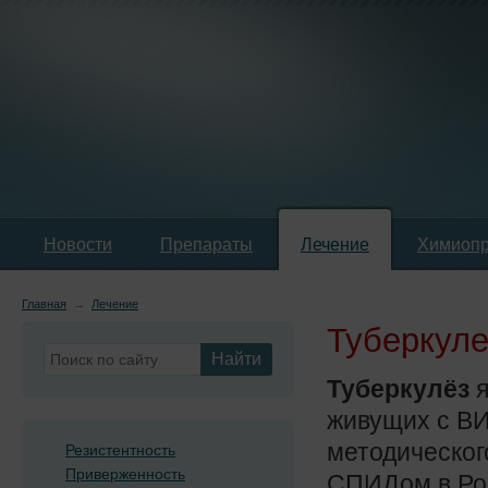
Новости
Препараты
Лечение
Химиопр
Главная
→
Лечение
Туберкуле
Найти
Туберкулёз
живущих с ВИ
методическог
Резистентность
Приверженность
СПИДом в Рос