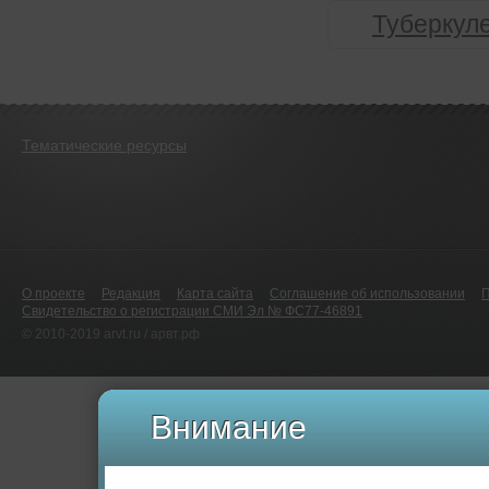
Туберкул
Тематические ресурсы
О проекте
Редакция
Карта сайта
Соглашение об использовании
Свидетельство о регистрации СМИ Эл № ФС77-46891
© 2010-2019 arvt.ru / арвт.рф
Внимание