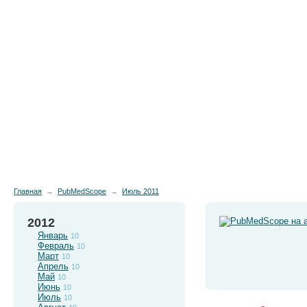
Новости
Препараты
Лечение
Химиопр
Главная
→
PubMedScope
→
Июль 2011
2012
Январь
10
Февраль
10
Март
10
Апрель
10
Май
10
Июнь
10
Июль
10