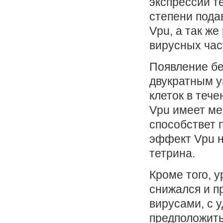
экспрессии т
степени пода
Vpu, а так ж
вирусных час
Появление бе
двукратным 
клеток в тече
Vpu имеет ме
способствет п
эффект Vpu н
тетрина.
Кроме того, 
снижался и 
вирусами, с 
предположить