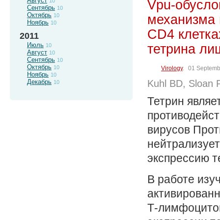
Август
Vpu-обусло
10
Сентябрь
10
Октябрь
механизма 
10
Ноябрь
10
CD4 клетка
2011
Июль
тетрина ли
10
Август
10
Сентябрь
10
Октябрь
10
Virology
.
01 Septemb
Ноябрь
10
Декабрь
Kuhl BD, Sloan 
10
Тетрин являе
противодейст
вирусов Прот
нейтрализует
экспрессию т
В работе изу
активированн
Т-лимфоцитов