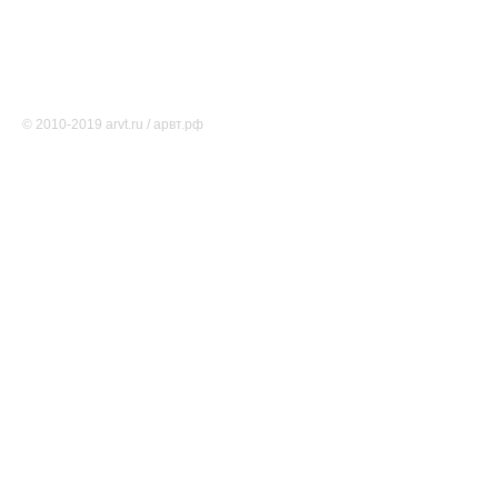
О проекте
Редакция
Карта сайта
Соглашение об использовании
Свидетельство о регистрации СМИ Эл № ФС77-46891
© 2010-2019 arvt.ru / арвт.рф