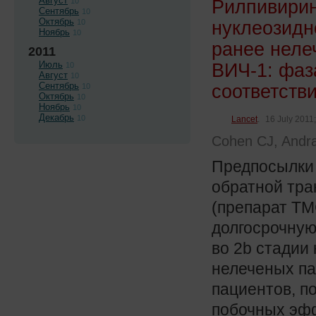
Август
Рилпивирин
10
Сентябрь
10
Октябрь
нуклеозидн
10
Ноябрь
10
ранее неле
2011
Июль
ВИЧ-1: фаз
10
Август
10
Сентябрь
соответств
10
Октябрь
10
Ноябрь
10
Декабрь
10
Lancet
.
16 July 2011;
Cohen CJ, Andrad
Предпосылки 
обратной тр
(препарат TM
долгосрочную
во 2b стадии
нелеченых па
пациентов, п
побочных эфф