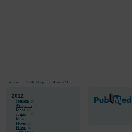
Новости
Препараты
Лечение
Химиопр
Главная
→
PubMedScope
→
Июль 2011
2012
Январь
10
Февраль
10
Март
10
Апрель
10
Май
10
Июнь
10
Июль
10