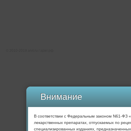
Тематические ресурсы
О проекте
Редакция
Карта сайта
Соглашение об использовании
Свидетельство о регистрации СМИ Эл № ФС77-46891
© 2010-2019 arvt.ru / арвт.рф
Внимание
В соответствии с Федеральным законом N61-ФЗ 
лекарственных препаратах, отпускаемых по рецеп
специализированных изданиях, предназначенных