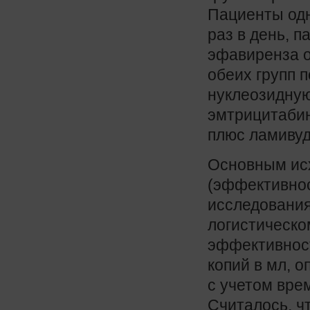
Пациенты одн
раз в день, п
эфавиренза о
обеих групп 
нуклеозидную
эмтрицитабин
плюс ламивуд
Основным исх
(эффективнос
исследования
логистическо
эффективност
копий в мл, 
с учетом вре
Считалось, ч