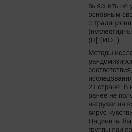
выяснить не 
основным сво
с традиционн
(нуклеотидны
(Н[т]ИОТ).
Методы иссле
рандомизиров
соответствия
исследования
21 стране. В
ранее не пол
нагрузки на в
вирус чувств
Пациенты бы
группы при п