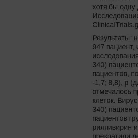
хотя бы одну
Исследование
ClinicalTrial
Результаты: 
947 пациент, 
исследования
340) пациент
пациентов, п
-1,7; 8,8), p 
отмечалось п
клеток. Виру
340) пациенто
пациентов гр
рилпивирин и
прекратили л