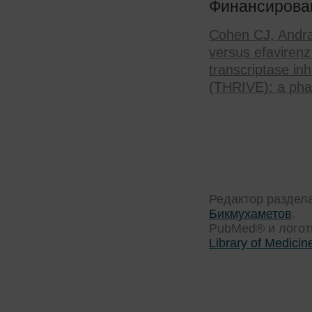
Финансирован
Cohen CJ, Andrad
versus efavirenz
transcriptase inh
(THRIVE): a phas
Редактор раздел
Бикмухаметов
.
PubMed® и лого
Library of Medicin