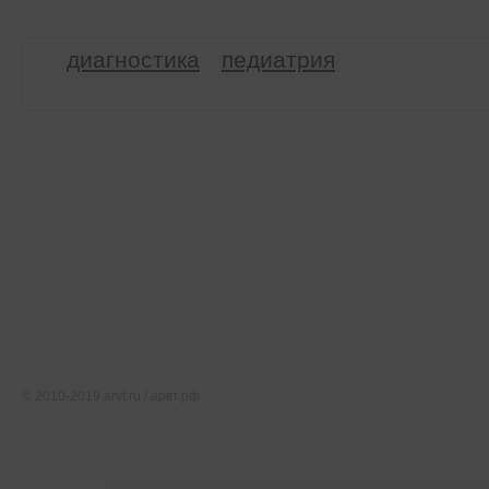
диагностика
педиатрия
Тематические ресурсы
О проекте
Редакция
Карта сайта
Соглашение об использовании
Свидетельство о регистрации СМИ Эл № ФС77-46891
© 2010-2019 arvt.ru / арвт.рф