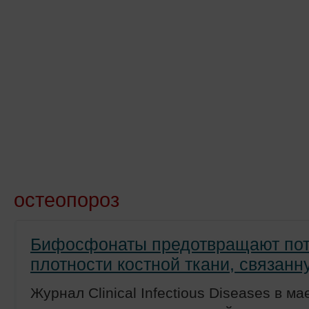
Новости
Препараты
Лечение
Химиопр
остеопороз
Бифосфонаты предотвращают по
плотности костной ткани, связан
Журнал Clinical Infectious Diseases в м