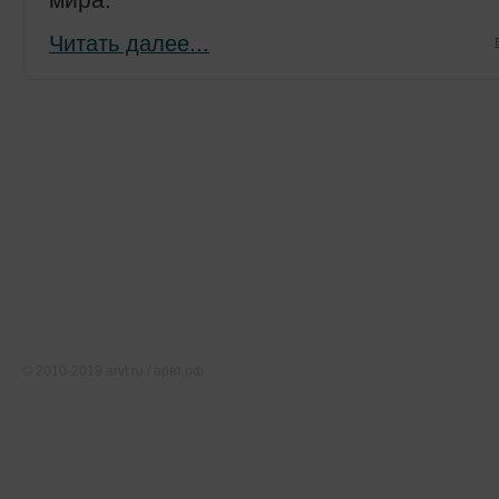
Читать далее...
Тематические ресурсы
О проекте
Редакция
Карта сайта
Соглашение об использовании
Свидетельство о регистрации СМИ Эл № ФС77-46891
© 2010-2019 arvt.ru / арвт.рф