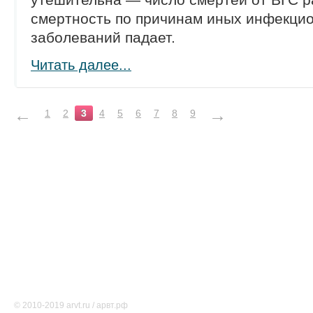
утешительна — число смертей от ВГС ра
смертность по причинам иных инфекци
заболеваний падает.
Читать далее...
←
→
1
2
3
4
5
6
7
8
9
Тематические ресурсы
О проекте
Редакция
Карта сайта
Соглашение об использовании
Свидетельство о регистрации СМИ Эл № ФС77-46891
© 2010-2019 arvt.ru / арвт.рф