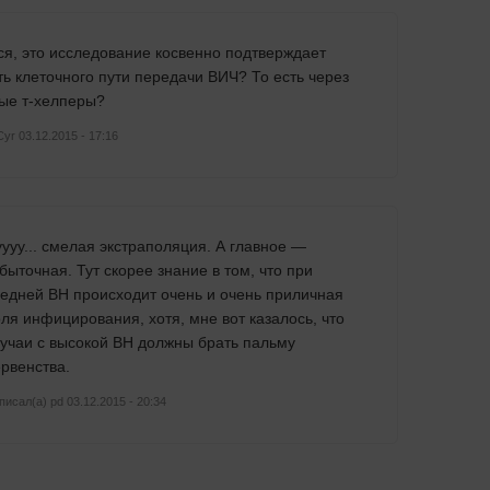
ся, это исследование косвенно подтверждает
ь клеточного пути передачи ВИЧ? То есть через
ые т-хелперы?
Cyr
03.12.2015 - 17:16
ууу... смелая экстраполяция. А главное —
быточная. Тут скорее знание в том, что при
едней ВН происходит очень и очень приличная
ля инфицирования, хотя, мне вот казалось, что
учаи с высокой ВН должны брать пальму
рвенства.
писал(а)
pd
03.12.2015 - 20:34