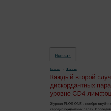
Новости
Препараты
Главная
→
Новости
Каждый второй случ
дискордантных пара
уровне CD4-лимфо
Журнал PLOS ONE в ноябре опублик
серодискордантных парах. Исследоват