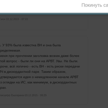
Покинуть с
тупой вопрос, я правильно понял что все эти
и с определяемой нагрузкой?
ион 03.12.2015 - 07:22
. У 93% была известна ВН и она была
пределяемая.
меня при прочтении заголовка возник даже более
пой вопрос - были ли они на АРВТ. Увы. Не были.
роче, всё логично - есть ВН - есть риски передачи
Ч в дискордантной паре. Таким образом,
одтверждается идея о немедленном начале АРВТ
з оглядки на ИС, как минимум, в дискордантных
рах.
писал(а)
Екатерина
03.12.2015 - 09:29