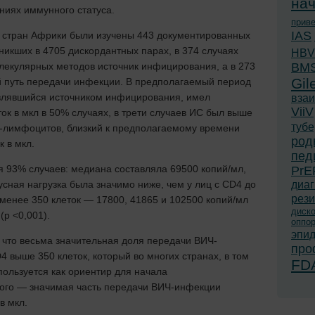
нач
ниях иммунного статуса.
прив
IAS
де стран Африки были изучены 443 документированных
икших в 4705 дискордантных парах, в 374 случаях
HBV
екулярных методов источник инфицирования, а в 273
BM
Gil
й путь передачи инфекции. В предполагаемый период
влявшийся источником инфицирования, имел
вза
ViiV
ок в мкл в 50% случаях, в трети случаев ИС был выше
тубе
-лимфоцитов, близкий к предполагаемому времени
род
 в мкл.
пед
я 93% случаев: медиана составляла 69500 копий/мл,
PrE
усная нагрузка была значимо ниже, чем у лиц с CD4 до
диаг
рези
л менее 350 клеток — 17800, 41865 и 102500 копий/мл
диск
(р <0,001).
оппо
эпи
что весьма значительная доля передачи ВИЧ-
про
 выше 350 клеток, который во многих странах, в том
FD
пользуется как ориентир для начала
того — значимая часть передачи ВИЧ-инфекции
в мкл.