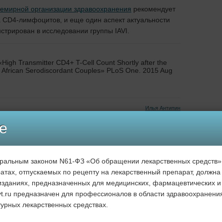
семирной организации здравоохранения
рекомендует
а CD4-лимфоцитов, и еще один аспект актуальности
трирован в исследовании группы IAVI.
 «High Transmitter CD4+ T-Cell Count Shortly after the
of African Serodiscordant Couples» PLoS One. 2015 Aug
Илья Антипин
е
29 Ноябрь, 2015 в 11:55
еральным законом N61-ФЗ «Об обращении лекарственных средств
атах, отпускаемых по рецепту на лекарственный препарат, должна 
зданиях, предназначенных для медицинских, фармацевтических и
Комментировать ↓
rvt.ru предназначен для профессионалов в области здравоохранени
урных лекарственных средствах.