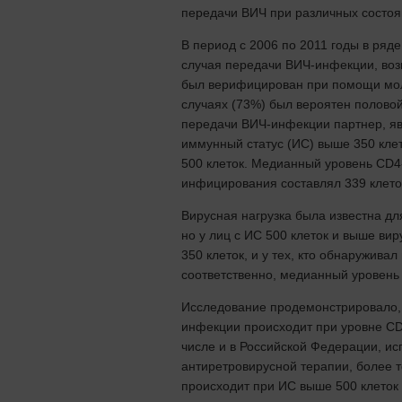
передачи ВИЧ при различных состоя
В период с 2006 по 2011 годы в ря
случая передачи ВИЧ-инфекции, возн
был верифицирован при помощи мол
случаях (73%) был вероятен полово
передачи ВИЧ-инфекции партнер, я
иммунный статус (ИС) выше 350 клет
500 клеток. Медианный уровень CD4
инфицирования составлял 339 клеток
Вирусная нагрузка была известна дл
но у лиц с ИС 500 клеток и выше вир
350 клеток, и у тех, кто обнаружива
соответственно, медианный уровень 
Исследование продемонстрировало, 
инфекции происходит при уровне CD4
числе и в Российской Федерации, ис
антиретровирусной терапии, более 
происходит при ИС выше 500 клеток 