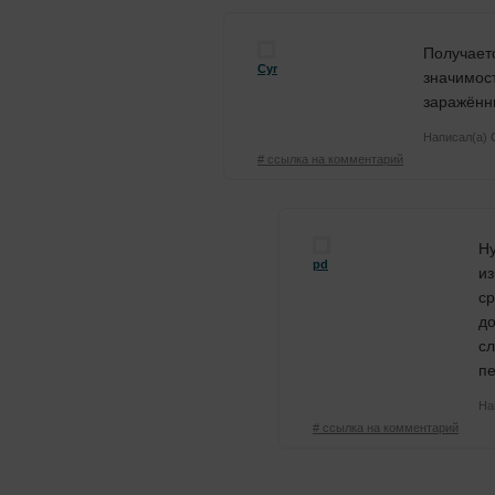
Получает
Cyr
значимост
заражённ
Написал(а)
# ссылка на комментарий
Ну
pd
из
ср
до
сл
пе
На
# ссылка на комментарий