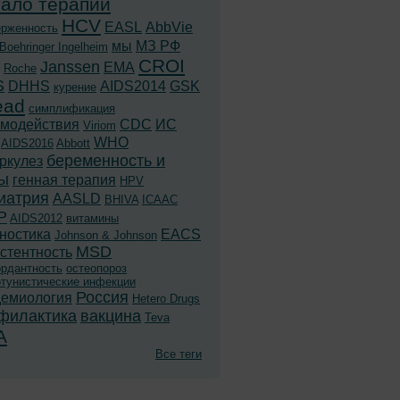
ало терапии
HCV
EASL
AbbVie
ерженность
мы
МЗ РФ
Boehringer Ingelheim
CROI
Janssen
EMA
Roche
S
DHHS
AIDS2014
GSK
курение
ead
симплификация
имодействия
CDC
ИС
Viriom
WHO
AIDS2016
Abbott
беременность и
ркулез
ы
генная терапия
HPV
иатрия
AASLD
BHIVA
ICAAC
P
AIDS2012
витамины
ностика
EACS
Johnson & Johnson
MSD
стентность
ордантность
остеопороз
ртунистические инфекции
Россия
демиология
Hetero Drugs
филактика
вакцина
Teva
A
Все теги