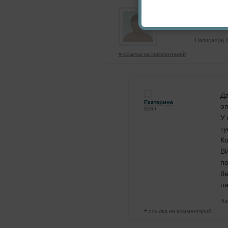
Простите 
пары был
Написал(а) С
# ссылка на комментарий
Да
Екатерина
о
врач
У 
ту
Ко
ВИ
п
бе
па
На
# ссылка на комментарий