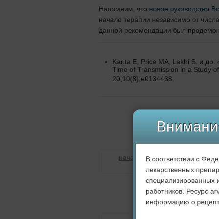
Напомним, что
новое руководство В
начало терапии независимо от числ
данной рекомендации был продемонс
Karita E, Price MA, Lakhi S. и др.
Time of Transmission in a Study 
20;10(8):e0134438.
Внимани
начало терапии
В соответствии с Фед
лекарственных препар
специализированных и
работников. Ресурс a
информацию о рецепт