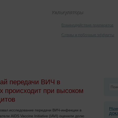
Калькуляторы
Взаимодействие препаратов
Схемы и побочные эффекты
Лечение
Химиопрофилактика
Публикации
ай передачи ВИЧ в
х происходит при высоком
цитов
Pfizer
овал исследование передачи ВИЧ-инфекции в
док
ели AIDS Vaccine Initiative (IAVI) оценили долю