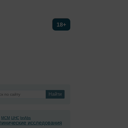
Сайт предназначен для
18+
медицинских и
фармацевтических
работников
FAQ
Найти
MCM
ЦНС
bnAbs
линические исследования