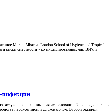
нное Murithi Mbae из London School of Hygiene and Tropical
ры и риски смертности у ко-инфицированных лиц ВИЧ и
Ч-инфекции
о из заслуживающих внимания исследований было представлено
стройства пароксетином и флуконазолом. Второй оказался