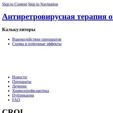
Skip to Content
Skip to Navigation
Антиретровирусная терапия o
Калькуляторы
Взаимодействие препаратов
Схемы и побочные эффекты
Сайт предназначен для
медицинских и
фармацевтических работников
Новости
Препараты
Лечение
Химиопрофилактика
Публикации
FAQ
CROI