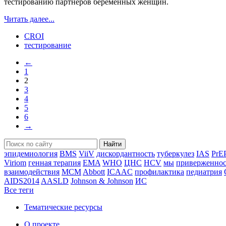
тестированию партнеров беременных женщин.
Читать далее...
CROI
тестирование
←
1
2
3
4
5
6
→
Найти
эпидемиология
BMS
ViiV
дискордантность
туберкулез
IAS
PrE
Viriom
генная терапия
EMA
WHO
ЦНС
HCV
мы
приверженнос
взаимодействия
MCM
Abbott
ICAAC
профилактика
педиатрия
AIDS2014
AASLD
Johnson & Johnson
ИС
Все теги
Тематические ресурсы
О проекте