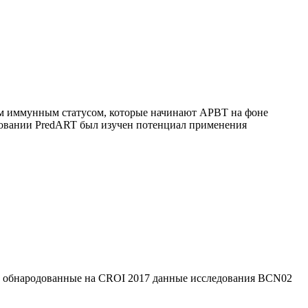
им иммунным статусом, которые начинают АРВТ на фоне
едовании PredART был изучен потенциал применения
ли обнародованные на CROI 2017 данные исследования BCN02