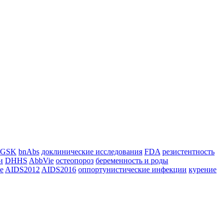
GSK
bnAbs
доклинические исследования
FDA
резистентность
и
DHHS
AbbVie
остеопороз
беременность и роды
e
AIDS2012
AIDS2016
оппортунистические инфекции
курение