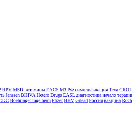
P
HPV
MSD
витамины
EACS
МЗ РФ
симплификация
Teva
CROI
ть
Janssen
BHIVA
Hetero Drugs
EASL
диагностика
начало терапи
CDC
Boehringer Ingelheim
Pfizer
HBV
Gilead
Россия
вакцина
Roch