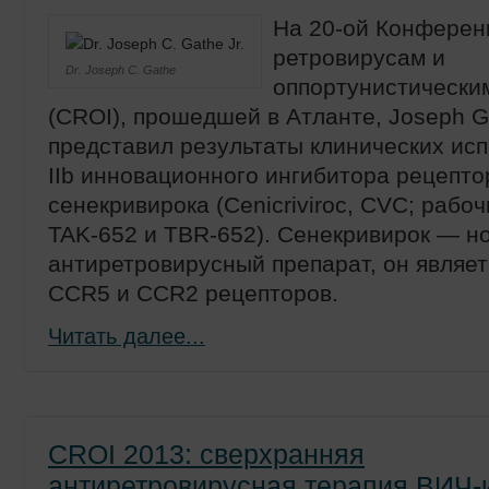
На 20-ой Конферен
ретровирусам и
Dr. Joseph C. Gathe
оппортунистически
(CROI), прошедшей в Атланте, Joseph G
представил результаты клинических ис
IIb инновационного ингибитора рецепто
сенекривирока (Cenicriviroc, CVC; раб
TAK-652 и TBR-652). Сенекривирок — н
антиретровирусный препарат, он являе
CCR5 и CCR2 рецепторов.
Читать далее...
CROI 2013: сверхранняя
антиретровирусная терапия ВИЧ-