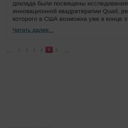
доклада были посвящены исследовани
инновационной квадратерапии Quad, ре
которого в США возможна уже в конце эт
Читать далее...
←
→
1
2
3
4
5
6
Тематические ресурсы
О проекте
Редакция
Карта сайта
Соглашение об использовании
Свидетельство о регистрации СМИ Эл № ФС77-46891