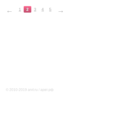
←
→
1
2
3
4
5
Тематические ресурсы
О проекте
Редакция
Карта сайта
Соглашение об использовании
Свидетельство о регистрации СМИ Эл № ФС77-46891
© 2010-2019 arvt.ru / арвт.рф